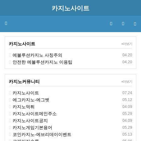
카지노사이트
Toggle
navigation
카지노사이트
+더보기
에볼루션카지노 사칭주의
04.20
안전한 에볼루션카지노 이용팁
04.20
카지노커뮤니티
+더보기
카지노사이트
07.24
에그카지노-에그벳
05.12
카지노먹튀
04.09
카지노사이트메인주소
05.29
카지노사이트공지
04.09
카지노게임기본용어
05.29
코인카지노-에브리데이이벤트
05.13