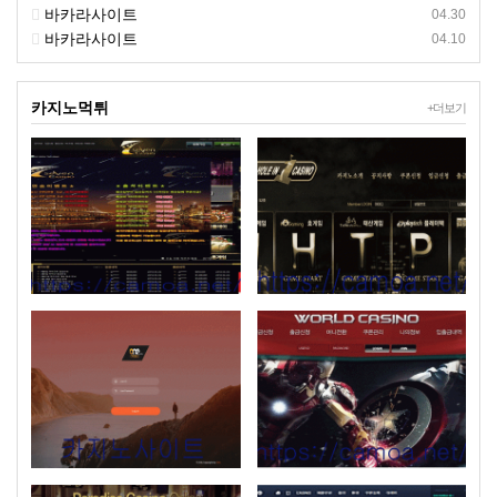
바카라사이트
04.30
바카라사이트
04.10
카지노먹튀
+더보기