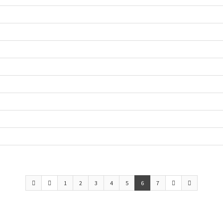
1
2
3
4
5
6
7