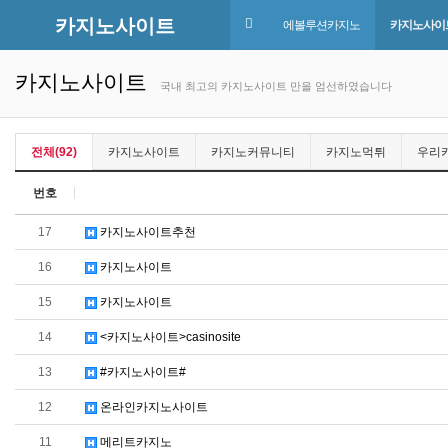
카지노사이트
Toggle
에볼루션카지노
카지노사이
navigation
카지노사이트
국내 최고의 카지노사이트 만을 엄선하였습니다
전체(92)
카지노사이트
카지노커뮤니티
카지노먹튀
우리
번호
17
카지노사이트추천
16
카지노사이트
15
카지노사이트
14
<카지노사이트>casinosite
13
#카지노사이트#
12
온라인카지노사이트
11
메리트카지노