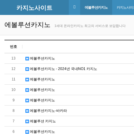
카지노사이트
Toggle
에볼루션카지노
카지노사이
navigation
에볼루션카지노
1세대 온라인카지노 최고의 서비스로 보답합니다
번호
13
에볼루션카지노
12
에볼루션카지노 - 2024년 국내NO1 카지노
11
에볼루션카지노
10
에볼루션카지노
9
에볼루션카지노
8
에볼루션카지노-바카라
7
에볼루션 카지노
6
에볼루션카지노