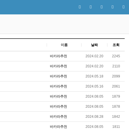
이름
날짜
조회
바카라추천
2024.02.20
2245
바카라추천
2024.02.20
2110
바카라추천
2024.05.18
2099
바카라추천
2024.05.16
2061
바카라추천
2024.08.05
1879
바카라추천
2024.08.05
1878
바카라추천
2024.08.28
1842
바카라추천
2024.08.05
1811