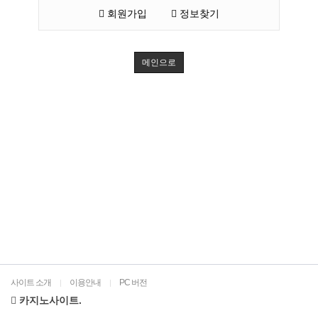
회원가입
정보찾기
메인으로
사이트 소개
이용안내
PC 버전
|
|
카지노사이트.