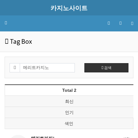
카지노사이트
Toggle
navigation
Tag Box
검색
Total 2
최신
인기
색인