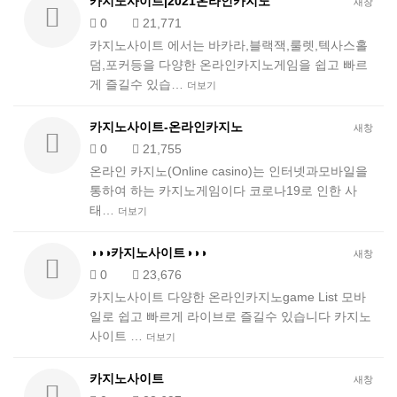
카지노사이트|2021온라인카지노
새창
0
21,771
카지노사이트 에서는 바카라,블랙잭,룰렛,텍사스홀
덤,포커등을 다양한 온라인카지노게임을 쉽고 빠르
게 즐길수 있습…
더보기
카지노사이트-온라인카지노
새창
0
21,755
온라인 카지노(Online casino)는 인터넷과모바일을
통하여 하는 카지노게임이다 코로나19로 인한 사
태…
더보기
◑◑◑카지노사이트◑◑◑
새창
0
23,676
카지노사이트 다양한 온라인카지노game List 모바
일로 쉽고 빠르게 라이브로 즐길수 있습니다 카지노
사이트 …
더보기
카지노사이트
새창