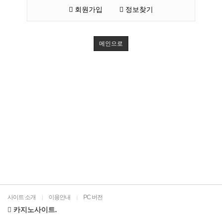
회원가입
정보찾기
메인으로
사이트 소개
이용안내
PC 버전
|
|
카지노사이트.