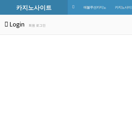
카지노사이트
Toggle
에볼루션카지노
카지노사이
navigation
Login
회원 로그인