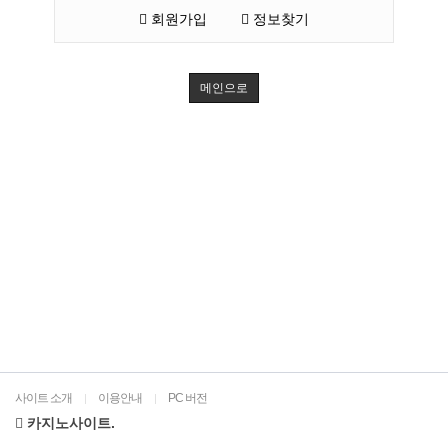
회원가입
정보찾기
메인으로
사이트 소개
이용안내
PC 버전
|
|
카지노사이트.