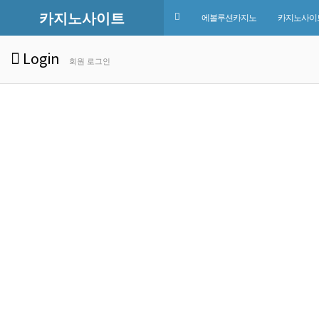
카지노사이트
Toggle
에볼루션카지노
카지노사이
navigation
Login
회원 로그인