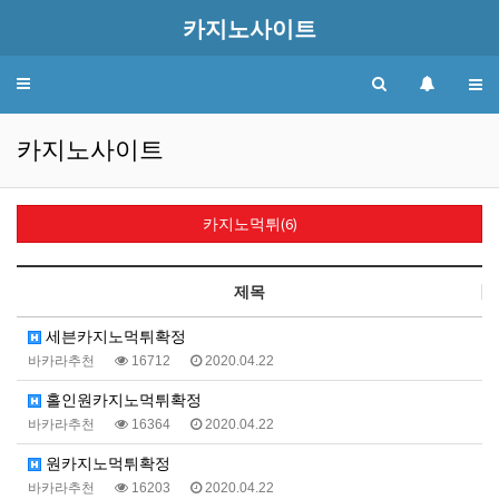
카지노사이트
Toggle
navigation
카지노사이트
카지노먹튀(6)
제목
세븐카지노먹튀확정
바카라추천
16712
2020.04.22
홀인원카지노먹튀확정
바카라추천
16364
2020.04.22
원카지노먹튀확정
바카라추천
16203
2020.04.22