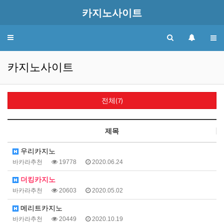
카지노사이트
Toggle
navigation
카지노사이트
전체(7)
제목
우리카지노
바카라추천
19778
2020.06.24
더킹카지노
바카라추천
20603
2020.05.02
메리트카지노
바카라추천
20449
2020.10.19