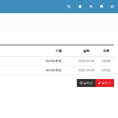
이름
날짜
조회
바카라추천
2020.04.09
16582
바카라추천
2020.04.09
22582
날짜순
글쓰기