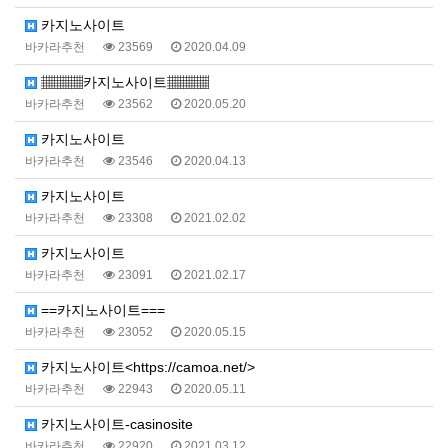
카지노사이트
바카라추천
23569
2020.04.09
▦▦▦카지노사이트▦▦▦
바카라추천
23562
2020.05.20
카지노사이트
바카라추천
23546
2020.04.13
카지노사이트
바카라추천
23308
2021.02.02
카지노사이트
바카라추천
23091
2021.02.17
==카지노사이트===
바카라추천
23052
2020.05.15
카지노사이트<https://camoa.net/>
바카라추천
22943
2020.05.11
카지노사이트-casinosite
바카라추천
22920
2021.03.12