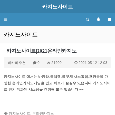
카지노사이트
Toggle
navigation
카지노사이트
카지노사이트|2021온라인카지노
바카라추천
0
21900
2021.05.12 12:03
카지노사이트 에서는 바카라,블랙잭,룰렛,텍사스홀덤,포커등을 다
양한 온라인카지노게임을 쉽고 빠르게 즐길수 있습니다 카지노사이
트 만의 특화된 시스템을 경험해 볼수 있습니다 ~~
카지노사이트
,
온라인카지노