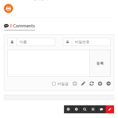
0
Comments
등록
비밀글