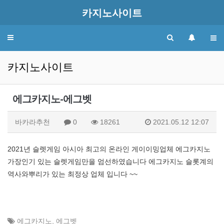
카지노사이트
Toggle
navigation
카지노사이트
에그카지노-에그벳
바카라추천
0
18261
2021.05.12 12:07
2021년 슬렛게임 아시아 최고의 온라인 게이이밍업체 에그카지노
가장인기 있는 슬렛게임만을 엄선하였습니다 에그카지노 슬롯계의
역사와뿌리가 있는 최정상 업체 입니다 ~~
에그카지노
,
에그벳