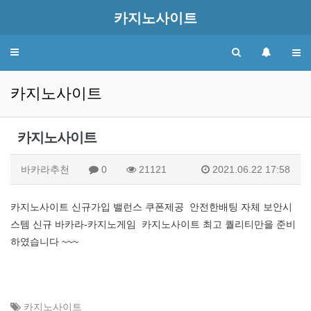
카지노사이트
Toggle
navigation
카지노사이트
카지노사이트
바카라추천
0
21121
2021.06.22 17:58
카지노사이트 신규가입 밸런스 쿠폰제공 안전한배팅 자체 보안시
스템 신규 바카라-카지노게임 카지노사이트 최고 퀄리티만을 준비
하였습니다 ~~~
카지노사이트