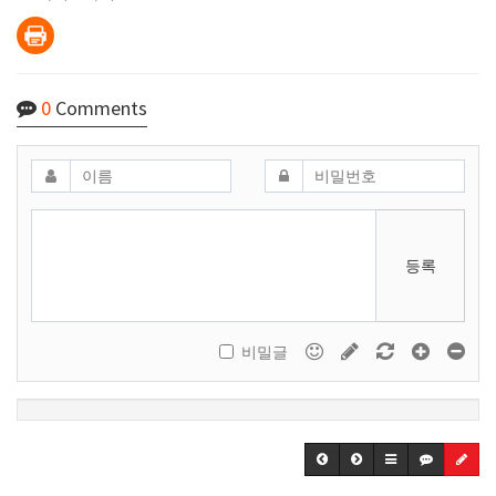
0
Comments
등록
비밀글