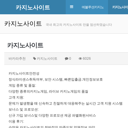
카지노사이트
Toggle
에볼루션카지노
카지노사이
navigation
카지노사이트
국내 최고의 카지노사이트 만을 엄선하였습니다
카지노사이트
바카라추천
카지노사이트
0
6026
카지노사이트안전성
정식라이센스취득여부, 보안 시스템, 빠른입출금.개인정보보호
게임 종류 및 품질:
다양한 종류의카지노게임, 라이브 카지노게임의 품질
고객 지원:
문제가 발생했을 때 신속하고 친절하게 대응해주는 실시간 고객 지원 시스템
보너스 및 프로모션:
신규 가입 보너스및 다양한 프로모션 제공 파별화된서비스
이용 후기:
수많은 카지노사이트의 전반적인 만족도및 업체정보 파악