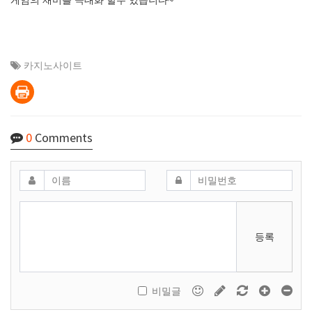
게임의 재미를 극대화 할수 있습니다~
카지노사이트
0
Comments
등록
비밀글