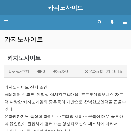
카지노사이트
Toggle
navigation
카지노사이트
카지노사이트
바카라추천
0
5220
2025.08.21 16:15
카지노사이트 선택 조건
플레이어 신뢰도 게임성 실시간고객대응 프로모션및보너스 자본
력 다양한 카지노게임의 종류등의 기반으로 완벽한보안력을 꼽을수
잇다
온라인카지노 특성화 라이브 스트리밍 서비스 구축이 매우 중요하
며 끊힘없이 원홣하게 흘러가는 영상과모션의 제스처에 따라서