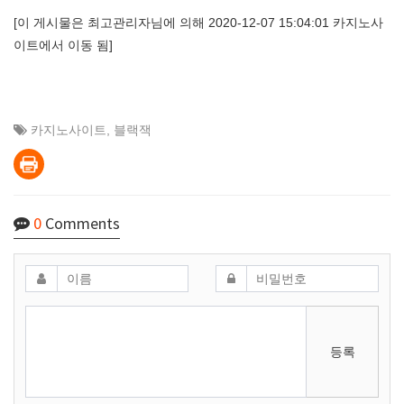
[이 게시물은 최고관리자님에 의해 2020-12-07 15:04:01 카지노사
이트에서 이동 됨]
카지노사이트
,
블랙잭
0
Comments
등록