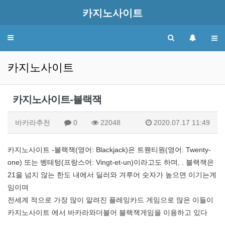
카지노사이트
Toggle
navigation
카지노사이트
카지노사이트-블랙잭
바카라추천
0
22048
2020.07.17 11:49
카지노사이트 -블랙잭(영어: Blackjack)은 트웬티원(영어: Twenty-
one) 또는 벵테텅(프랑스어: Vingt-et-un)이라고도 하며, . 블랙잭은
21을 넘지 않는 한도 내에서 딜러와 겨루어 숫자가 높으면 이기는게
임이며
전세계 적으로 가장 많이 알려진 플레잉카드 게임으로 많은 이들이
카지노사이트 에서 바카라와더블어 블랙잭게임을 이용하고 있다