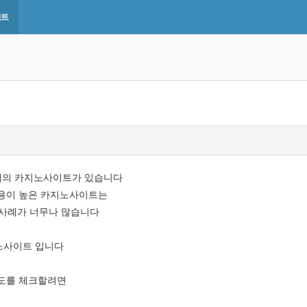
이트
개의 카지노사이트가 있습니다
신용이 높은 카지노사이트는
 사례가 너무나 많습니다
노사이트 입니다
용도를 체크할려면