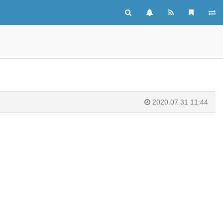
2020.07.31 11:44