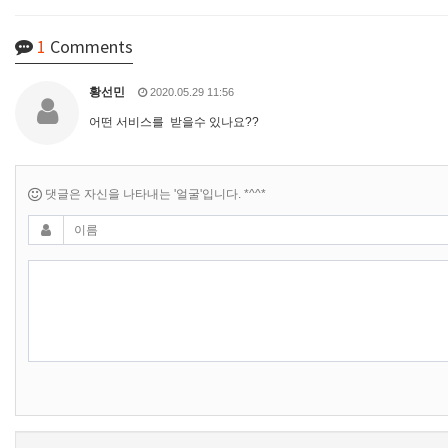
1
Comments
황선민
2020.05.29 11:56
어떤 서비스를 받을수 있나요??
댓글은 자신을 나타내는 '얼굴'입니다. *^^*