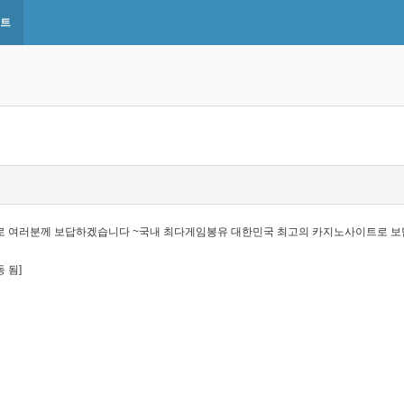
트
스로 여러분께 보답하겠습니다 ~국내 최다게임봉유 대한민국 최고의 카지노사이트로 
 됨]