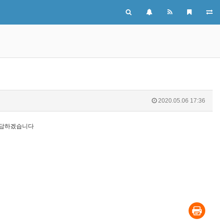
2020.05.06 17:36
보답하겠습니다