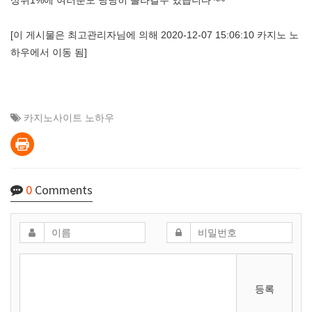
상위1%에 여러분도 당당히 올라갈수 있습니다 ~~
[이 게시물은 최고관리자님에 의해 2020-12-07 15:06:10 카지노 노
하우에서 이동 됨]
카지노사이트 노하우
0
Comments
등록