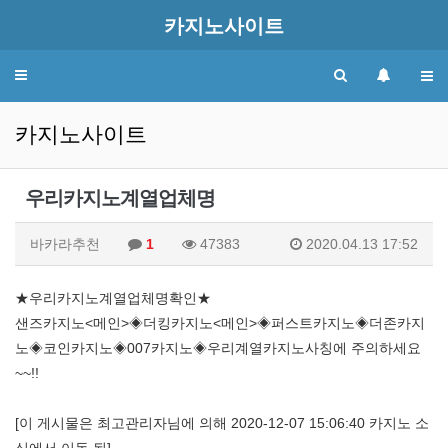
카지노사이트
Toggle
navigation
카지노사이트
우리카지노계열업체명
바카라추천
1
47383
2020.04.13 17:52
★우리카지노계열업체명확인★
샌즈카지노<메인>◈더킹카지노<메인>◈퍼스트카지노◈더존카지
노◈코인카지노◈007카지노◈우리계열카지노사칭에 주의하세요
~~!!
[이 게시물은 최고관리자님에 의해 2020-12-07 15:06:40 카지노 소