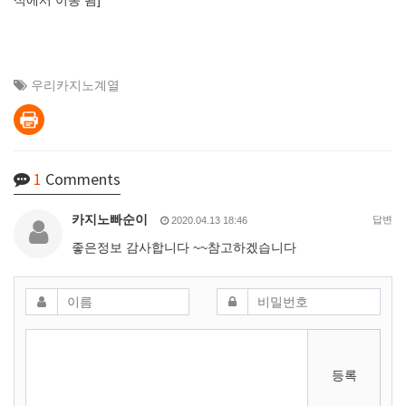
식에서 이동 됨]
우리카지노계열
1
Comments
카지노빠순이
답변
2020.04.13 18:46
좋은정보 감사합니다 ~~참고하겠습니다
등록