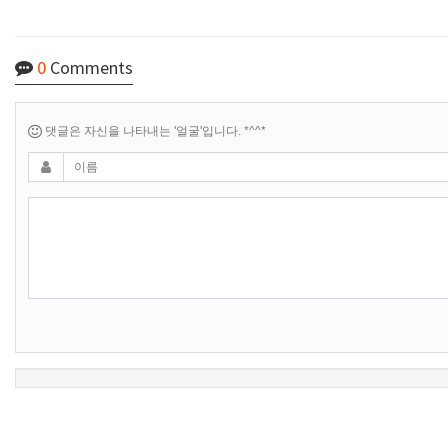
0
Comments
댓글은 자신을 나타내는 '얼굴'입니다. *^^*