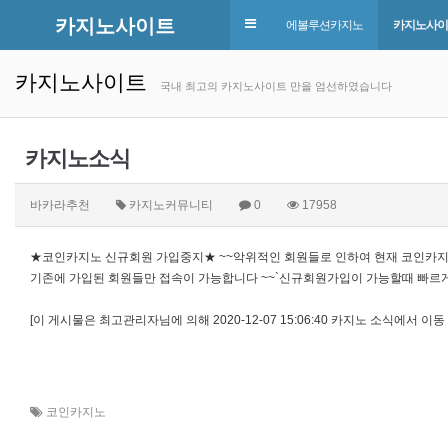
카지노사이트
Toggle
에볼루션카지노
카지노사이
navigation
카지노사이트
국내 최고의 카지노사이트 만을 엄선하였습니다
카지노소식
바카라추천
카지노커뮤니티
0
17958
★코인카지노 신규회원 가입중지★ ~~악위적인 회원들로 인하여 현재 코인카지
기존에 가입된 회원들만 접속이 가능합니다 ~~`신규회원가입이 가능할때 빠
[이 게시물은 최고관리자님에 의해 2020-12-07 15:06:40 카지노 소식에서 이동 
코인카지노