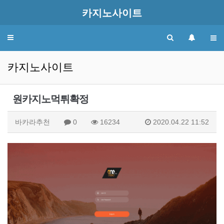
카지노사이트
Toggle
navigation
카지노사이트
원카지노먹튀확정
바카라추천
0
16234
2020.04.22 11:52