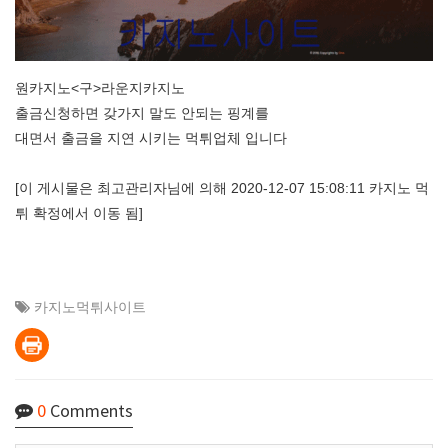
원카지노<구>라운지카지노
출금신청하면 갖가지 말도 안되는 핑계를
대면서 출금을 지연 시키는 먹튀업체 입니다
[이 게시물은 최고관리자님에 의해 2020-12-07 15:08:11 카지노 먹
튀 확정에서 이동 됨]
카지노먹튀사이트
0
Comments