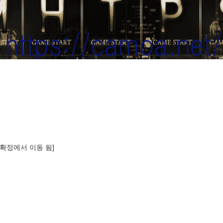
튀 확정에서 이동 됨]