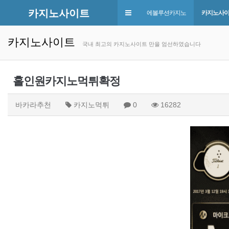
카지노사이트
Toggle
에볼루션카지노
카지노사
navigation
카지노사이트
국내 최고의 카지노사이트 만을 엄선하였습니다
홀인원카지노먹튀확정
바카라추천
카지노먹튀
0
16282