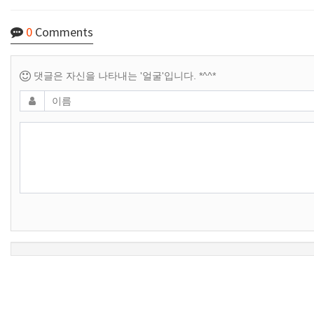
0
Comments
댓글은 자신을 나타내는 '얼굴'입니다. *^^*