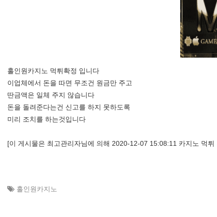
홀인원카지노 먹튀확정 입니다
이업체에서 돈을 따면 무조건 원금만 주고
딴금액은 일체 주지 않습니다
돈을 돌려준다는건 신고를 하지 못하도록
미리 조치를 하는것입니다
[이 게시물은 최고관리자님에 의해 2020-12-07 15:08:11 카지노 먹
홀인원카지노