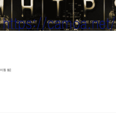
 이동 됨]