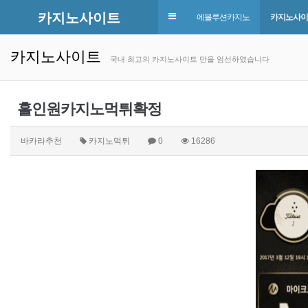
카지노사이트
Toggle
에볼루션카지노
카지노사이
navigation
카지노사이트
국내 최고의 카지노사이트 만을 엄선하였습니다
홀인원카지노먹튀확정
바카라추천
카지노먹튀
0
16286