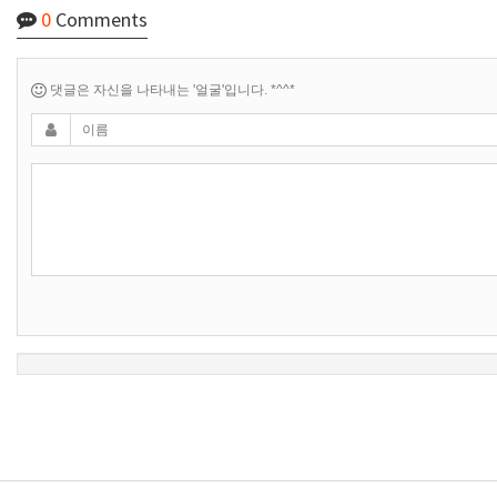
0
Comments
댓글은 자신을 나타내는 '얼굴'입니다. *^^*