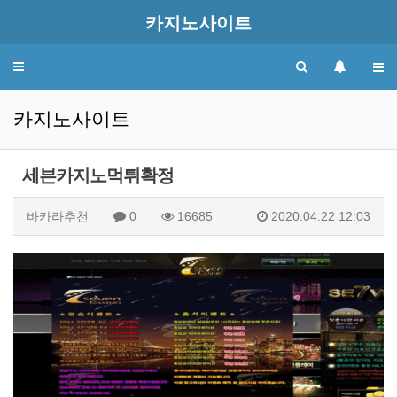
카지노사이트
Toggle
navigation
카지노사이트
세븐카지노먹튀확정
바카라추천
0
16685
2020.04.22 12:03