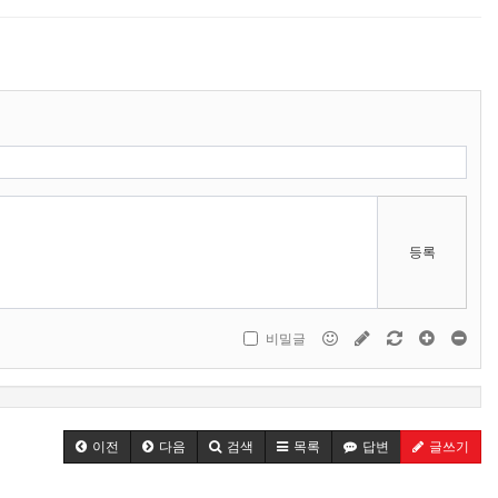
등록
비밀글
이전
다음
검색
목록
답변
글쓰기