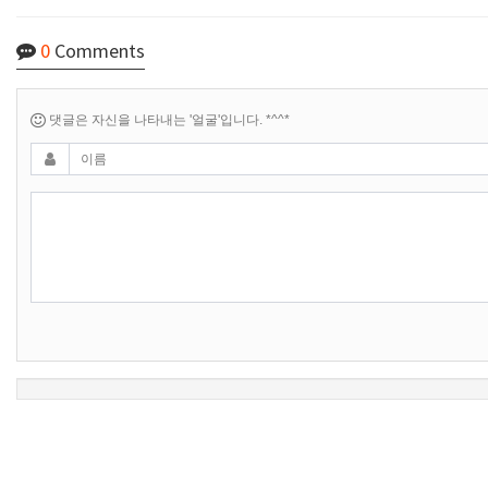
0
Comments
댓글은 자신을 나타내는 '얼굴'입니다. *^^*