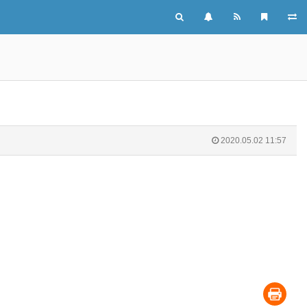
2020.05.02 11:57