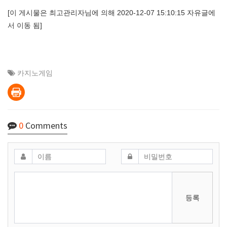
[이 게시물은 최고관리자님에 의해 2020-12-07 15:10:15 자유글에
서 이동 됨]
카지노게임
0
Comments
등록