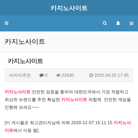
카지노사이트
Toggle
navigation
카지노사이트
카지노사이트
바카라추천
0
22830
2020.04.20 17:45
카지노사이트
안전한 검증을 통하여 대한민국에서 가장 적합하고
최상위 브랜드를 추천 확실한
카지노사이트
와함께 안전한 게임을
진행해 보세요~~~
[이 게시물은 최고관리자님에 의해 2020-12-07 15:11:15
카지노사
이트
에서 이동 됨]