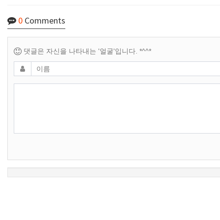
0
Comments
댓글은 자신을 나타내는 '얼굴'입니다. *^^*