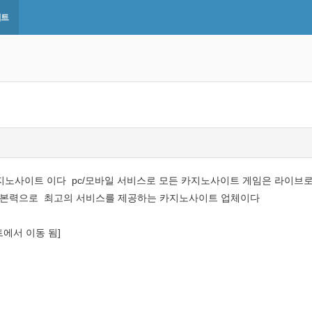
이트
노사이트 이다 pc/모바일 서비스로 모든 카지노사이트 게임은 라이브로
 자본력으로 최고의 서비스를 제공하는 카지노사이트 업체이다
트에서 이동 됨]