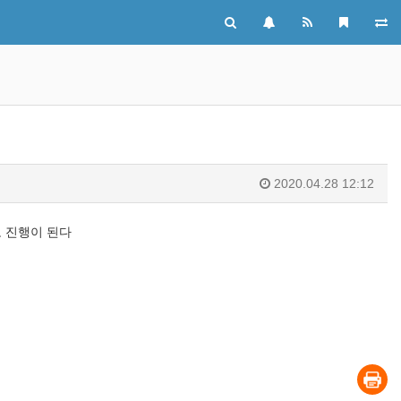
2020.04.28 12:12
 진행이 된다