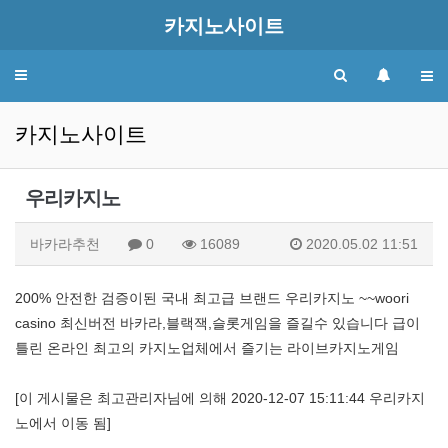
카지노사이트
Toggle
navigation
카지노사이트
우리카지노
바카라추천
0
16089
2020.05.02 11:51
200% 안전한 검증이된 국내 최고급 브랜드 우리카지노 ~~woori
casino 최신버전 바카라,블랙잭,슬롯게임을 즐길수 있습니다 급이
틀린 온라인 최고의 카지노업체에서 즐기는 라이브카지노게임
[이 게시물은 최고관리자님에 의해 2020-12-07 15:11:44 우리카지
노에서 이동 됨]