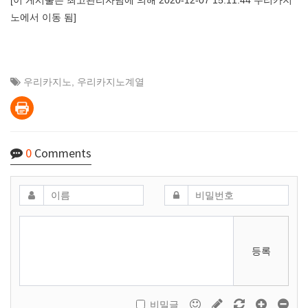
[이 게시물은 최고관리자님에 의해 2020-12-07 15:11:44 우리카지
노에서 이동 됨]
우리카지노
,
우리카지노계열
0
Comments
등록
비밀글