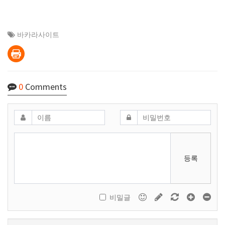
바카라사이트
0
Comments
등록
비밀글