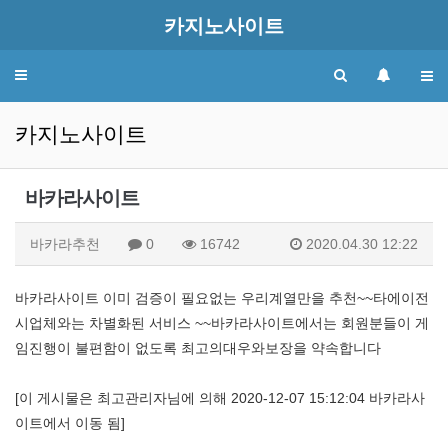
카지노사이트
Toggle
navigation
카지노사이트
바카라사이트
바카라추천
0
16742
2020.04.30 12:22
바카라사이트 이미 검증이 필요없는 우리계열만을 추천~~타에이전
시업체와는 차별화된 서비스 ~~바카라사이트에서는 회원분들이 게
임진행이 불편함이 없도록 최고의대우와보장을 약속합니다
[이 게시물은 최고관리자님에 의해 2020-12-07 15:12:04 바카라사
이트에서 이동 됨]