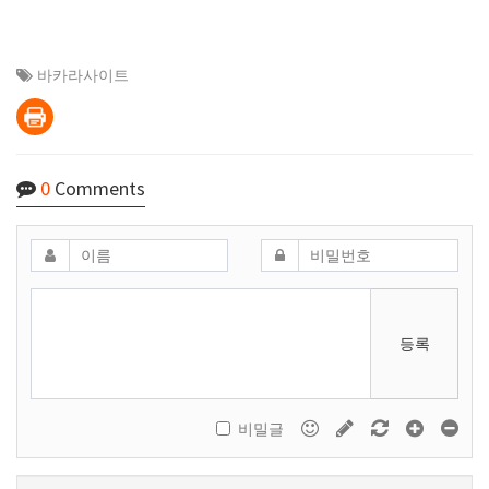
바카라사이트
0
Comments
등록
비밀글