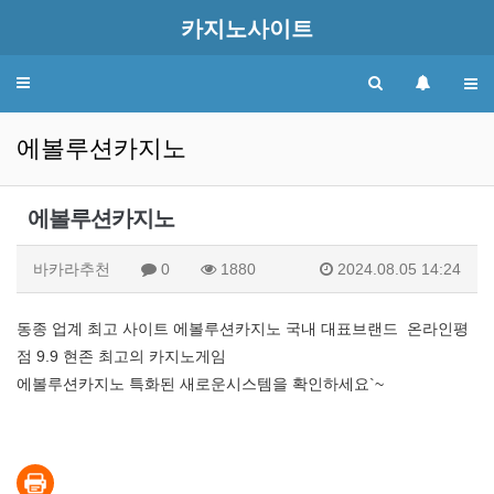
카지노사이트
Toggle
navigation
에볼루션카지노
에볼루션카지노
바카라추천
0
1880
2024.08.05 14:24
동종 업계 최고 사이트 에볼루션카지노 국내 대표브랜드 온라인평
점 9.9 현존 최고의 카지노게임
에볼루션카지노 특화된 새로운시스템을 확인하세요`~