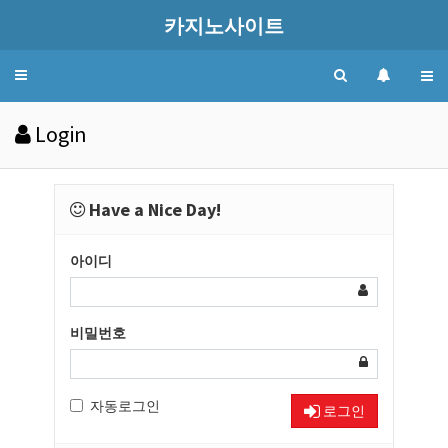
카지노사이트
Toggle
navigation
Login
Have a Nice Day!
아이디
비밀번호
자동로그인
로그인