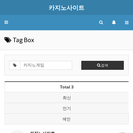
카지노사이트
Toggle
navigation
Tag Box
검색
Total 3
최신
인기
색인