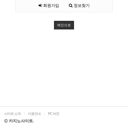
회원가입
정보찾기
메인으로
사이트 소개
이용안내
PC 버전
|
|
카지노사이트.