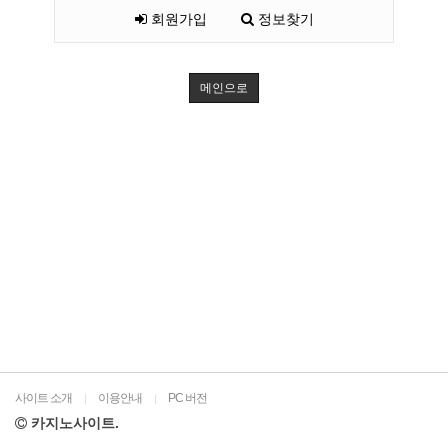
회원가입
정보찾기
메인으로
사이트 소개
이용안내
PC 버전
|
|
카지노사이트.