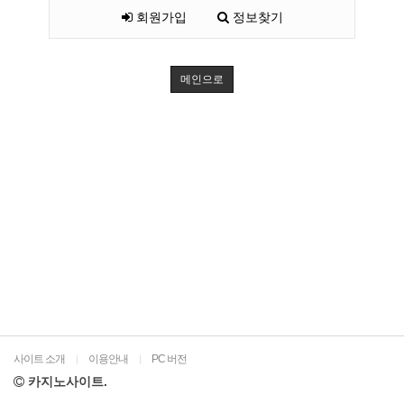
회원가입
정보찾기
메인으로
사이트 소개
이용안내
PC 버전
|
|
카지노사이트.