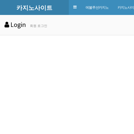
카지노사이트
Toggle
에볼루션카지노
카지노사이
navigation
Login
회원 로그인