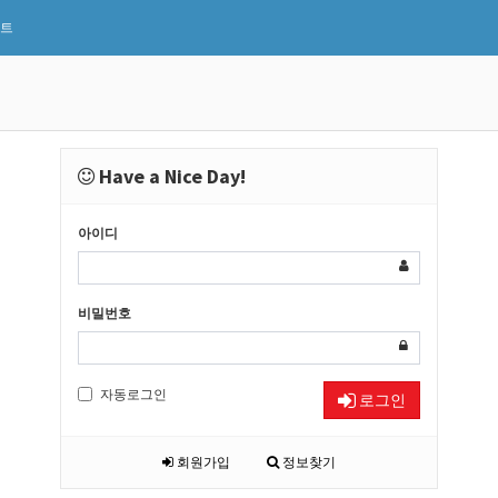
트
Have a Nice Day!
아이디
비밀번호
자동로그인
로그인
회원가입
정보찾기