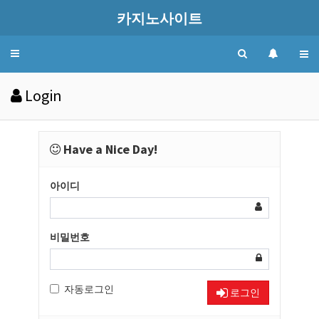
카지노사이트
Toggle
navigation
Login
Have a Nice Day!
아이디
비밀번호
자동로그인
로그인