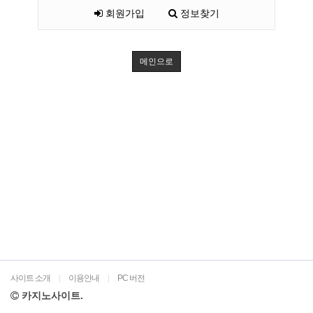
회원가입
정보찾기
메인으로
사이트 소개
이용안내
PC 버전
|
|
카지노사이트.