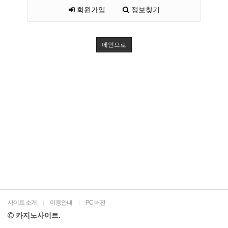
회원가입
정보찾기
메인으로
사이트 소개
이용안내
PC 버전
|
|
카지노사이트.