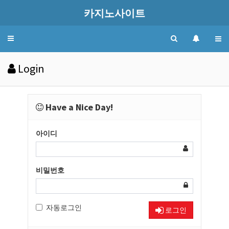
카지노사이트
Toggle
navigation
Login
Have a Nice Day!
아이디
비밀번호
자동로그인
로그인