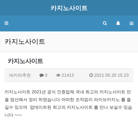
카지노사이트
Toggle
navigation
카지노사이트
카지노사이트
바카라추천
0
21413
2021.05.20 15:23
카지노사이트 2021년 공식 인증업체 국내 최고의 카지노사이트 만
을 엄선해서 정리 하였습니다 어떠한 조작없이 라이브카지노 를 즐
길수 있으며 업데이트된 최고의 카지노사이트 를 만나 보실수 있습
니다 ~~~